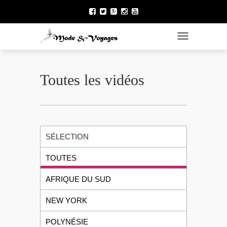
TOGGLE NAVI
ÉNÉRAL
Toutes les vidéos
 DU NORD
SÉLECTION
TOUTES
AFRIQUE DU SUD
 FRANÇAISE
NEW YORK
E LA POLYNÉSIE
POLYNÉSIE