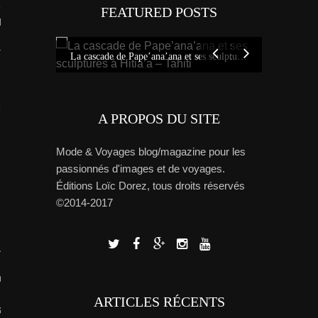
FEATURED POSTS
RIR
Tout savoi
rançaise
Idées sur Tahiti : bons plans, carte et tour de l’île avec Miss Tahiti 2010
La cascade de Pape’ana’ana et ses sculptures à Hitia’a – Tahiti
TION DU MOMENT
A PROPOS DU SITE
Mode & Voyages blog/magazine pour les
passionnés d'images et de voyages.
Éditions Loïc Dorez, tous droits réservés
©2014-2017
L
OS
ARTICLES RÉCENTS
 GUIDE PHOTO