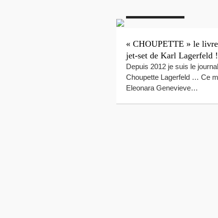
#Luxe
#Chanel
#Chat
Shopping
#Livres
#Luxe
la boutique Chanel
« CHOUPETTE » le livre
, rue Saint-Honoré
jet-set de Karl Lagerfeld !
uliers Paris « Une boutique
Depuis 2012 je suis le journal
mpa qui mérite le détour
Choupette Lagerfeld … Ce m
Eleonara Genevieve…