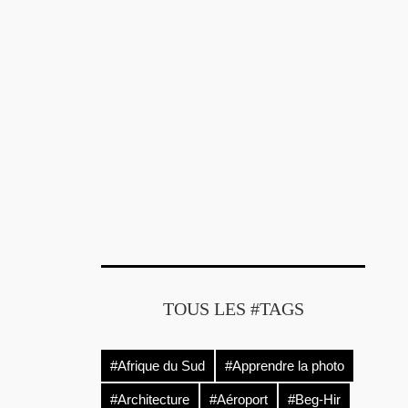
TOUS LES #TAGS
irecteur
endôme
 nous
#Afrique du Sud
#Apprendre la photo
’est le…
#Architecture
#Aéroport
#Beg-Hir