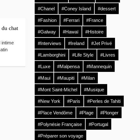
#Chanel
#Coney Island
#dessert
#Fashion
#Ferrari
#France
 du chat
#Galway
#Hawaï
#Histoire
 intime
#Interviews
#Ireland
#Jet Privé
atin
#Lamborghini
#Life Style
#Livres
#Luxe
#Malpensa
#Mannequin
#Maui
#Maupiti
#Milan
#Mont Saint-Michel
#Musique
#New York
#Paris
#Perles de Tahiti
#Place Vendôme
#Plage
#Plonger
#Polynésie Française
#Portugal
#Préparer son voyage