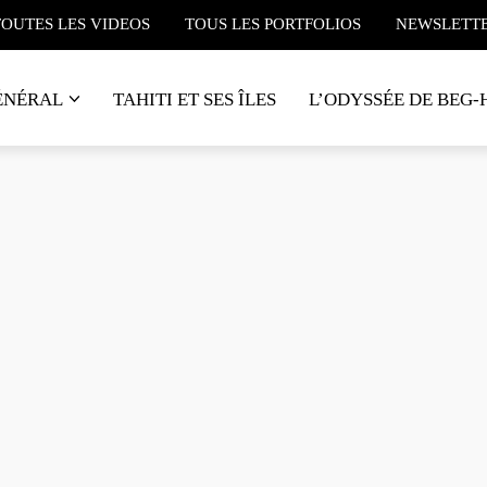
TOUTES LES VIDEOS
TOUS LES PORTFOLIOS
NEWSLETT
ÉNÉRAL
TAHITI ET SES ÎLES
L’ODYSSÉE DE BEG-