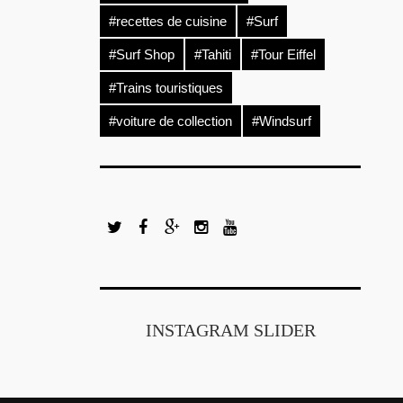
#recettes de cuisine
#Surf
#Surf Shop
#Tahiti
#Tour Eiffel
#Trains touristiques
#voiture de collection
#Windsurf
INSTAGRAM SLIDER