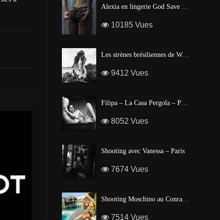
Alexia en lingerie God Save Queen | Brigade Mondaine – Paris
10185 Vues
Les sirènes brésiliennes de Waïmea Bay – Hawaï
9412 Vues
Filipa – La Casa Pergola – Portugal
8052 Vues
Shooting avec Vanessa – Paris
7674 Vues
Shooting Moschino au Conrad Bora Bora
7514 Vues