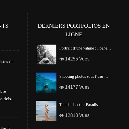
NTS
DERNIERS PORTFOLIOS EN
LIGNE
Les poissons tropi
Portrait d’une vahine : Poehere Wilson, Miss Tahiti 2010
14255 Vues
istes de
Shooting photos sous l’eau made in Tahiti
14177 Vues
mbre
e-dels-
Tahiti – Lost in Paradise
12813 Vues
ités à