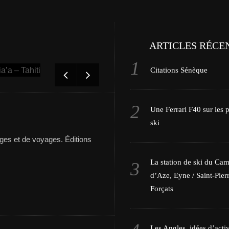
ARTICLES RÉCE
Tout savoir sur l’équipage de Beg-Hir
Citations Sénèque
Une Ferrari F40 sur les p
ski
es et de voyages. Éditions
La station de ski du Ca
d’Aze, Eyne / Saint-Pierr
Forçats
Les Angles, idées d’activ