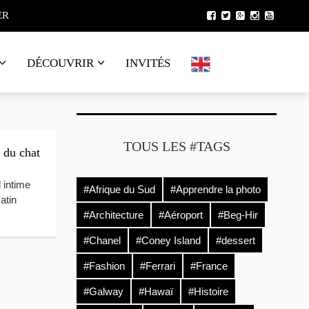
ER
DÉCOUVRIR
INVITÉS
TOUS LES #TAGS
 du chat
 intime
#Afrique du Sud
#Apprendre la photo
atin
#Architecture
#Aéroport
#Beg-Hir
#Chanel
#Coney Island
#dessert
#Fashion
#Ferrari
#France
#Galway
#Hawaï
#Histoire