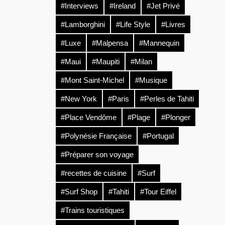
#Interviews
#Ireland
#Jet Privé
#Lamborghini
#Life Style
#Livres
#Luxe
#Malpensa
#Mannequin
#Maui
#Maupiti
#Milan
#Mont Saint-Michel
#Musique
#New York
#Paris
#Perles de Tahiti
#Place Vendôme
#Plage
#Plonger
#Polynésie Française
#Portugal
#Préparer son voyage
#recettes de cuisine
#Surf
#Surf Shop
#Tahiti
#Tour Eiffel
#Trains touristiques