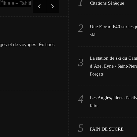
Tout savoir sur l’équipage de Beg-Hir
Citations Sénèque
Une Ferrari F40 sur les p
ski
es et de voyages. Éditions
La station de ski du Ca
d’Aze, Eyne / Saint-Pierr
Forçats
Les Angles, idées d’activ
faire
PAIN DE SUCRE