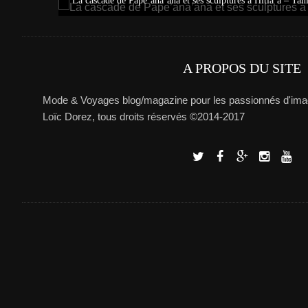
La cascade de Pape’ana’ana et ses sculptures à Hitia’a – Tahiti
A PROPOS DU SITE
Mode & Voyages blog/magazine pour les passionnés d'imag
Loïc Dorez, tous droits réservés ©2014-2017