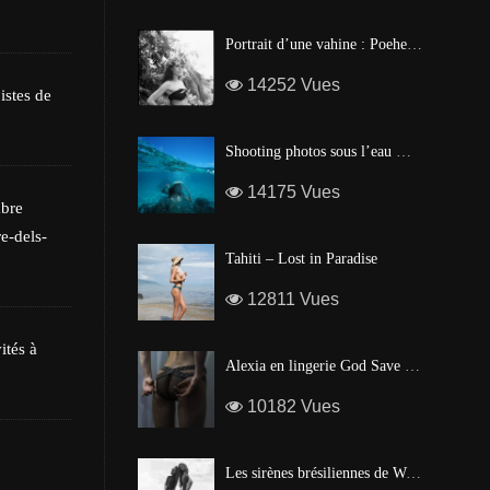
Les poissons tropi
Portrait d’une vahine : Poehere Wilson, Miss Tahiti 2010
14252 Vues
istes de
Shooting photos sous l’eau made in Tahiti
14175 Vues
mbre
e-dels-
Tahiti – Lost in Paradise
12811 Vues
ités à
Alexia en lingerie God Save Queen | Brigade Mondaine – Paris
10182 Vues
Les sirènes brésiliennes de Waïmea Bay – Hawaï