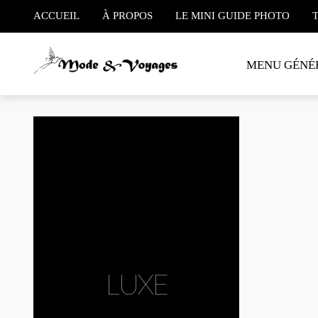
ACCUEIL
À PROPOS
LE MINI GUIDE PHOTO
MENU GÉNÉ
#Chanel
#Paris
#
Paris : 
Souliers
Chanel So
Chanel sy
rue…
LUXE