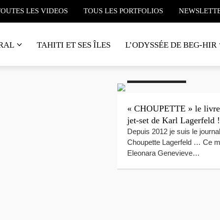
TOUTES LES VIDEOS
TOUS LES PORTFOLIOS
NEWSLETT
RAL
TAHITI ET SES ÎLES
L’ODYSSÉE DE BEG-HIR
#Luxe
#Chanel
#Chat
Shopping
#Livres
#Luxe
la boutique Chanel
« CHOUPETTE » le livre
, rue Saint-Honoré
jet-set de Karl Lagerfeld !
uliers Paris « Une boutique
Depuis 2012 je suis le journal
mpa qui mérite le détour
Choupette Lagerfeld … Ce m
Eleonara Genevieve…