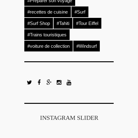
#Préparer son voyage
#recettes de cuisine
#Surf
#Surf Shop
#Tahiti
#Tour Eiffel
#Trains touristiques
#voiture de collection
#Windsurf
INSTAGRAM SLIDER