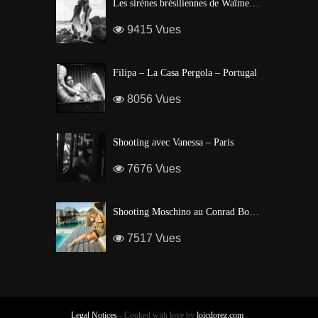
Les sirènes brésiliennes de Waïmea Bay – Hawaï
9415 Vues
Filipa – La Casa Pergola – Portugal
8056 Vues
Shooting avec Vanessa – Paris
7676 Vues
Shooting Moschino au Conrad Bora Bora
7517 Vues
Legal Notices
- Cooked with love by
loicdorez.com
.