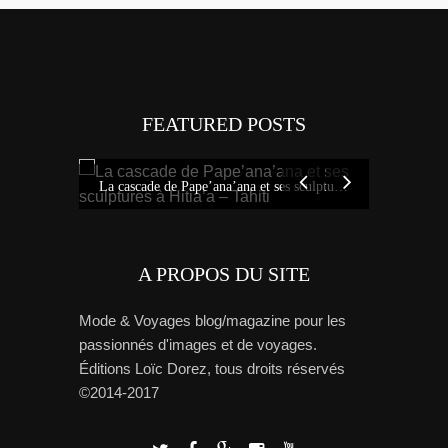
FEATURED POSTS
Tout savoi
Idées sur Tahiti : bons plans, carte et tour de l’île avec Miss Tahiti 2010
La cascade de Pape’ana’ana et ses sculptures à Hitia’a – Tahiti
A PROPOS DU SITE
Mode & Voyages blog/magazine pour les
passionnés d'images et de voyages.
Éditions Loïc Dorez, tous droits réservés
©2014-2017