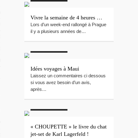
 TROPICAUX
tes Polynésie
Vivre la semaine de 4 heures …
Lors d’un week-end rallongé à Prague
 PORTFOLIOS
il y a plusieurs années de…
S VIDÉOS
#Fashion
#Hawaï
#Livres
#Maui
ES LOCAUX
e Beg-Hir
Idées voyages à Maui
Laissez un commentaires ci dessous
si vous avez besoin d’un avis,
après…
T SES ÎLES
#Chanel
#Chat
#Livres
#Luxe
ÉE DE BEG-HIR
 VOILE EN FAMILLE : LE LIVRE
« CHOUPETTE » le livre du chat
jet-set de Karl Lagerfeld !
IR SUR L’ÉQUIPAGE DE BEG-HIR