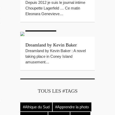
Depuis 2012 je suis le journal intime
Choupette Lagerfeld … Ce matin
RIR
Eleonara Genevieve…
#Brooklyn
rançaise
#Coney Island
#Livres
#New
York
TION DU MOMENT
Dreamland by Kevin Baker
Dreamland by Kevin Baker : A novel
taking place in Coney Island
amusement…
L
TOUS LES #TAGS
OS
#Afrique du Sud
#Apprendre la photo
 GUIDE PHOTO