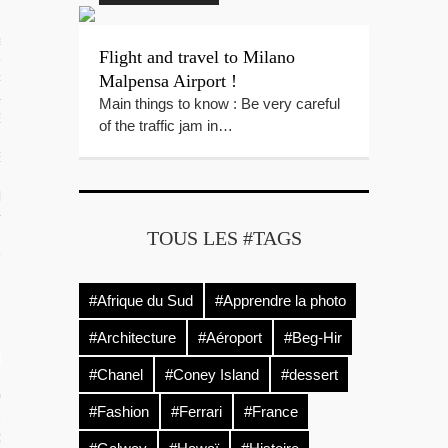
 TROPICAUX
tes Polynésie
Flight and travel to Milano
Malpensa Airport !
 PORTFOLIOS
Main things to know : Be very careful
S VIDÉOS
of the traffic jam in…
ES LOCAUX
e Beg-Hir
TOUS LES #TAGS
#Afrique du Sud
#Apprendre la photo
T SES ÎLES
#Architecture
#Aéroport
#Beg-Hir
ÉE DE BEG-HIR
#Chanel
#Coney Island
#dessert
 VOILE EN FAMILLE : LE LIVRE
#Fashion
#Ferrari
#France
IR SUR L’ÉQUIPAGE DE BEG-HIR