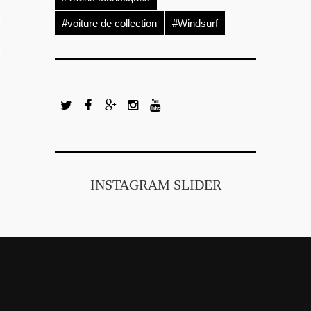
LES VIDEOS
#voiture de collection
#Windsurf
S PORTFOLIOS
TTER
INSTAGRAM SLIDER