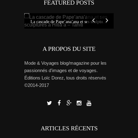
FEATURED POSTS
Tout savoi
Idées sur Tahiti : bons plans, carte et tour de l’île avec Miss Tahiti 2010
La cascade de Pape’ana’ana et ses sculptures à Hitia’a – Tahiti
A PROPOS DU SITE
Mode & Voyages blog/magazine pour les
passionnés d'images et de voyages.
Éditions Loïc Dorez, tous droits réservés
©2014-2017
ARTICLES RÉCENTS