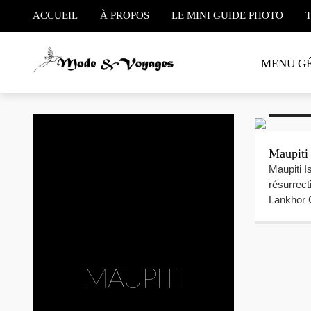
ACCUEIL
À PROPOS
LE MINI GUIDE PHOTO
MENU G
#Maupiti
Maupiti
Maupiti I
résurrect
Lankhor 
MAUPITI