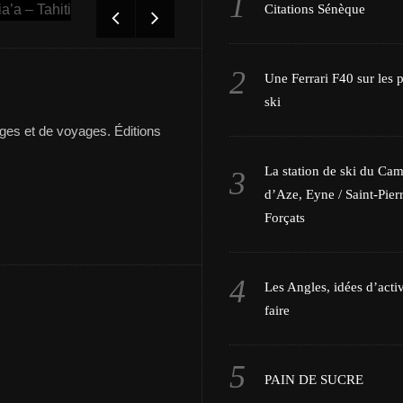
Tout savoir sur l’équipage de Beg-Hir
Citations Sénèque
Une Ferrari F40 sur les p
ski
es et de voyages. Éditions
La station de ski du Ca
d’Aze, Eyne / Saint-Pierr
Forçats
Les Angles, idées d’activ
faire
PAIN DE SUCRE