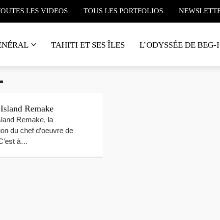
TOUTES LES VIDEOS
TOUS LES PORTFOLIOS
NEWSLETT
ÉNÉRAL
TAHITI ET SES ÎLES
L’ODYSSÉE DE BEG-
 Island Remake
sland Remake, la
ion du chef d’oeuvre de
C’est à…