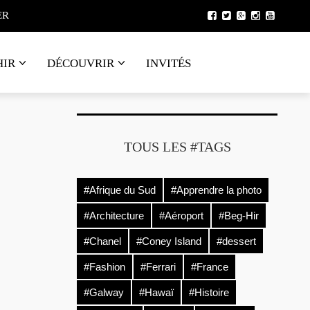
ER
HIR
DÉCOUVRIR
INVITÉS
TOUS LES #TAGS
#Afrique du Sud
#Apprendre la photo
#Architecture
#Aéroport
#Beg-Hir
#Chanel
#Coney Island
#dessert
#Fashion
#Ferrari
#France
#Galway
#Hawaï
#Histoire