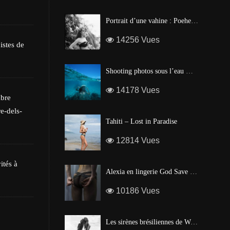
Les poissons tropi
Portrait d’une vahine : Poehere Wilson, Miss Tahiti 2010
14256 Vues
istes de
Shooting photos sous l’eau made in Tahiti
14178 Vues
mbre
e-dels-
Tahiti – Lost in Paradise
12814 Vues
ités à
Alexia en lingerie God Save Queen | Brigade Mondaine – Paris
10186 Vues
Les sirènes brésiliennes de Waïmea Bay – Hawaï