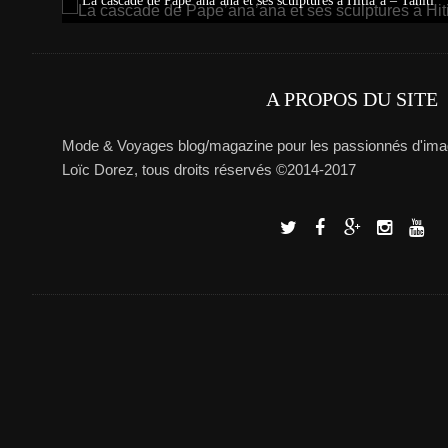
La cascade de Pape’ana’ana et ses sculptures à Hitia’a – Tahiti
A PROPOS DU SITE
Mode & Voyages blog/magazine pour les passionnés d'imag
Loïc Dorez, tous droits réservés ©2014-2017