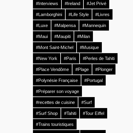
#Interviews
#Ireland
#Jet Privé
#Lamborghini
#Life Style
#Livres
#Luxe
#Malpensa
#Mannequin
#Maui
#Maupiti
#Milan
#Mont Saint-Michel
#Musique
#New York
#Paris
#Perles de Tahiti
#Place Vendôme
#Plage
#Plonger
#Polynésie Française
#Portugal
#Préparer son voyage
#recettes de cuisine
#Surf
#Surf Shop
#Tahiti
#Tour Eiffel
#Trains touristiques