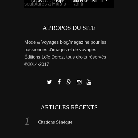
Idées sur Tahiti : bons plans, carte et tour de l’île avec Miss Tahiti 2010
La cascade de Pape’ana’ana et ses sculptures à Hitia’a – Tahiti
A PROPOS DU SITE
Mode & Voyages blog/magazine pour les
passionnés d'images et de voyages.
Éditions Loïc Dorez, tous droits réservés
©2014-2017
ARTICLES RÉCENTS
Citations Sénèque