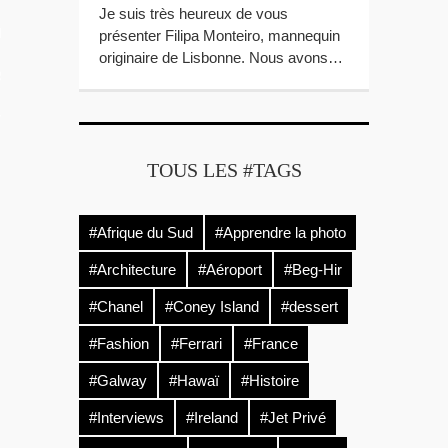
Je suis très heureux de vous
LES VIDEOS
présenter Filipa Monteiro, mannequin
originaire de Lisbonne. Nous avons…
S PORTFOLIOS
TTER
TOUS LES #TAGS
#Afrique du Sud
#Apprendre la photo
#Architecture
#Aéroport
#Beg-Hir
#Chanel
#Coney Island
#dessert
#Fashion
#Ferrari
#France
#Galway
#Hawaï
#Histoire
#Interviews
#Ireland
#Jet Privé