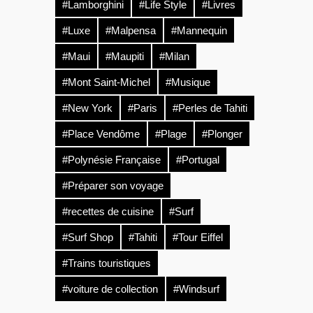
#Lamborghini
#Life Style
#Livres
#Luxe
#Malpensa
#Mannequin
#Maui
#Maupiti
#Milan
#Mont Saint-Michel
#Musique
#New York
#Paris
#Perles de Tahiti
#Place Vendôme
#Plage
#Plonger
#Polynésie Française
#Portugal
#Préparer son voyage
#recettes de cuisine
#Surf
#Surf Shop
#Tahiti
#Tour Eiffel
#Trains touristiques
#voiture de collection
#Windsurf