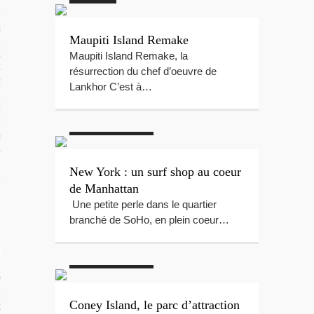
 TROPICAUX
tes Polynésie
Maupiti Island Remake
Maupiti Island Remake, la
 PORTFOLIOS
résurrection du chef d’oeuvre de
S VIDÉOS
Lankhor C’est à…
ES LOCAUX
#New York
#Surf
Shop
e Beg-Hir
New York : un surf shop au coeur
de Manhattan
Une petite perle dans le quartier
branché de SoHo, en plein coeur…
T SES ÎLES
#New York
#Parc
d'attractions
ÉE DE BEG-HIR
#Plage
 VOILE EN FAMILLE : LE LIVRE
Coney Island, le parc d’attraction
IR SUR L’ÉQUIPAGE DE BEG-HIR