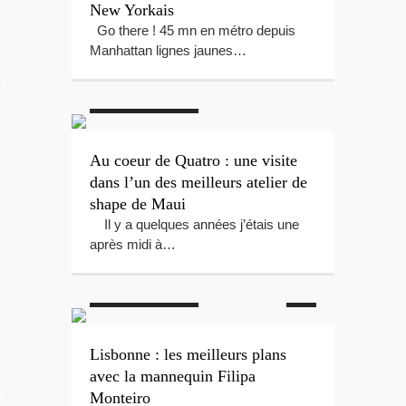
New Yorkais
RIR
Go there ! 45 mn en métro depuis
Manhattan lignes jaunes…
rançaise
#Hawaï
#Maui
#Shaper
#Surf
#Windsurf
TION DU MOMENT
Au coeur de Quatro : une visite
dans l’un des meilleurs atelier de
shape de Maui
Il y a quelques années j’étais une
#Fashion
après midi à…
#Interviews
#Lisbonne
#Mannequin
#Portugal
L
Lisbonne : les meilleurs plans
OS
avec la mannequin Filipa
Monteiro
 GUIDE PHOTO