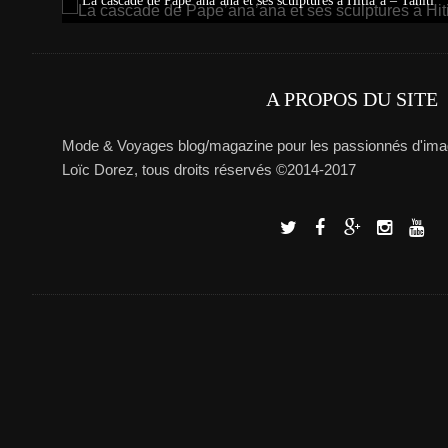
La cascade de Pape’ana’ana et ses sculptures à Hitia’a – Tahiti
A PROPOS DU SITE
Mode & Voyages blog/magazine pour les passionnés d'imag
Loïc Dorez, tous droits réservés ©2014-2017