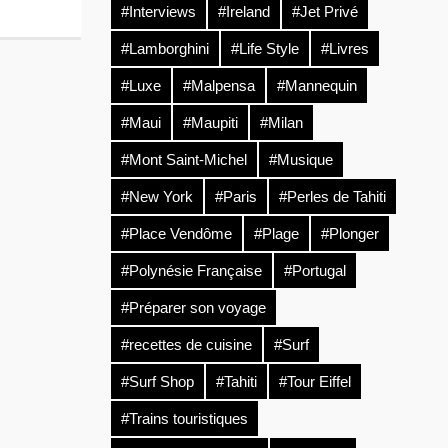
#Interviews
#Ireland
#Jet Privé
#Lamborghini
#Life Style
#Livres
#Luxe
#Malpensa
#Mannequin
#Maui
#Maupiti
#Milan
#Mont Saint-Michel
#Musique
#New York
#Paris
#Perles de Tahiti
#Place Vendôme
#Plage
#Plonger
#Polynésie Française
#Portugal
#Préparer son voyage
#recettes de cuisine
#Surf
#Surf Shop
#Tahiti
#Tour Eiffel
#Trains touristiques