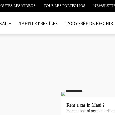
TOUTES LES VIDEOS
TOUS LES PORTFOLIOS
NEWSLETT
RAL
TAHITI ET SES ÎLES
L’ODYSSÉE DE BEG-HIR
#Maui
#Surf
#Fashion
#Hawaï
f
#Livres
#Maui
 de Quatro : une visite
Idées voyages à Maui
n des meilleurs atelier de
Laissez un commentaires ci
si vous avez besoin d’un avi
e Maui
après…
uelques années j’étais une
di à…
#Hawaï
Rent a car in Maui ?
Here is one of my best trick t