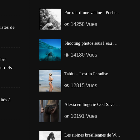
Les poissons tropi
Portrait d’une vahine : Poehere Wilson, Miss Tahiti 2010
14258 Vues
istes de
Shooting photos sous l’eau made in Tahiti
14180 Vues
mbre
e-dels-
Tahiti – Lost in Paradise
12815 Vues
ités à
Alexia en lingerie God Save Queen | Brigade Mondaine – Paris
10191 Vues
Les sirènes brésiliennes de Waïmea Bay – Hawaï