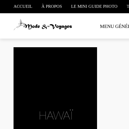
ACCUEIL
À PROPOS
LE MINI GUIDE PHOTO
MENU GÉNÉ
#Hawaï
#Shaper
#Windsur
Au coeur
dans l’u
shape d
Il y a q
après mi
HAWAÏ