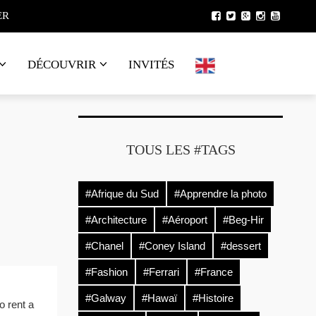
ER
DÉCOUVRIR
INVITÉS
TOUS LES #TAGS
 dessous
s,
#Afrique du Sud
#Apprendre la photo
#Architecture
#Aéroport
#Beg-Hir
#Chanel
#Coney Island
#dessert
#Fashion
#Ferrari
#France
#Galway
#Hawaï
#Histoire
o rent a