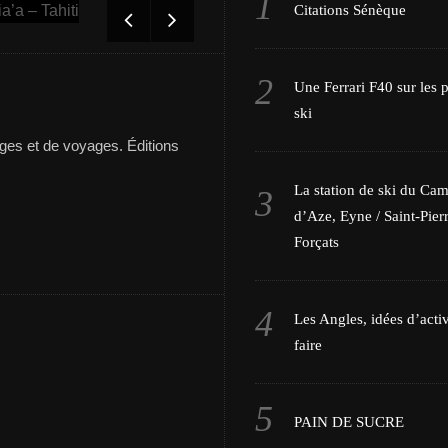
Tout savoir sur l’équipage de Beg-Hir
Citations Sénèque
Une Ferrari F40 sur les p
ski
es et de voyages. Éditions
La station de ski du Ca
d’Aze, Eyne / Saint-Pierr
Forçats
Les Angles, idées d’activ
faire
PAIN DE SUCRE