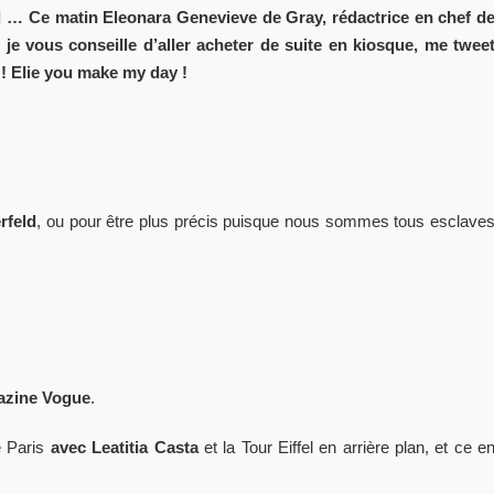
ld … Ce matin Eleonara Genevieve de Gray, rédactrice en chef d
e vous conseille d’aller acheter de suite en kiosque, me twee
 ! Elie you make my day !
rfeld
, ou pour être plus précis puisque nous sommes tous esclave
azine Vogue
.
e Paris
avec Leatitia Casta
et la Tour Eiffel en arrière plan, et ce e