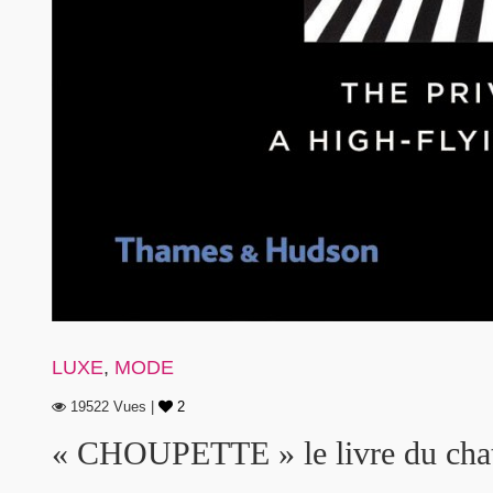
LUXE
,
MODE
19522 Vues |
2
« CHOUPETTE » le livre du chat j