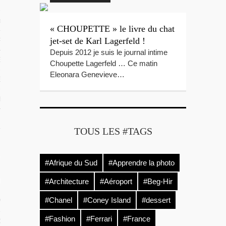
 TROPICAUX
tes Polynésie
« CHOUPETTE » le livre du chat
jet-set de Karl Lagerfeld !
 PORTFOLIOS
Depuis 2012 je suis le journal intime
S VIDÉOS
Choupette Lagerfeld … Ce matin
Eleonara Genevieve…
ES LOCAUX
e Beg-Hir
TOUS LES #TAGS
T SES ÎLES
#Afrique du Sud
#Apprendre la photo
ÉE DE BEG-HIR
#Architecture
#Aéroport
#Beg-Hir
#Chanel
#Coney Island
#dessert
 VOILE EN FAMILLE : LE LIVRE
#Fashion
#Ferrari
#France
IR SUR L’ÉQUIPAGE DE BEG-HIR