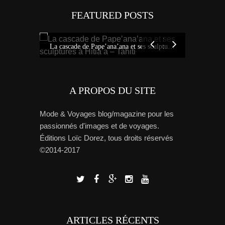
FEATURED POSTS
Tout savoi
Idées sur Tahiti : bons plans, carte et tour de l’île avec Miss Tahiti 2010
La cascade de Pape’ana’ana et ses sculptures à Hitia’a – Tahiti
A PROPOS DU SITE
Mode & Voyages blog/magazine pour les
passionnés d'images et de voyages.
Éditions Loïc Dorez, tous droits réservés
©2014-2017
ARTICLES RÉCENTS