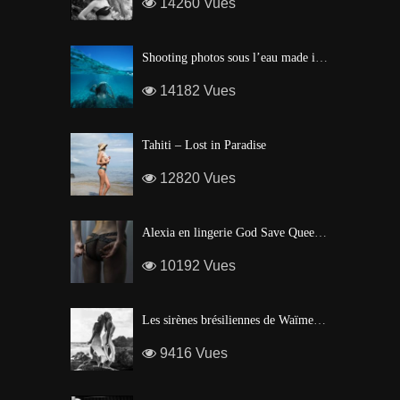
14260 Vues
Shooting photos sous l’eau made in Tahiti
14182 Vues
Tahiti – Lost in Paradise
12820 Vues
Alexia en lingerie God Save Queen | Brigade Mondaine – Paris
10192 Vues
Les sirènes brésiliennes de Waïmea Bay – Hawaï
9416 Vues