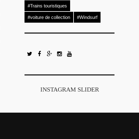
OS
#Trains touristiques
 GUIDE PHOTO
#voiture de collection
#Windsurf
LES VIDEOS
S PORTFOLIOS
TTER
INSTAGRAM SLIDER