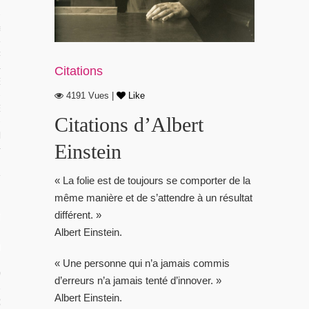
 TROPICAUX
tes Polynésie
 PORTFOLIOS
Citations
S VIDÉOS
4191 Vues |
Like
ES LOCAUX
Citations d’Albert
e Beg-Hir
Einstein
« La folie est de toujours se comporter de la
même manière et de s’attendre à un résultat
différent. »
T SES ÎLES
Albert Einstein.
ÉE DE BEG-HIR
« Une personne qui n’a jamais commis
 VOILE EN FAMILLE : LE LIVRE
d’erreurs n’a jamais tenté d’innover. »
Albert Einstein.
IR SUR L’ÉQUIPAGE DE BEG-HIR