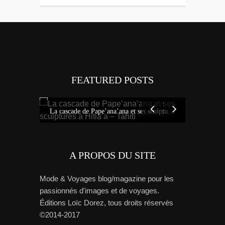
FEATURED POSTS
Tout savoi
Idées sur Tahiti : bons plans, carte et tour de l’île avec Miss Tahiti 2010
La cascade de Pape’ana’ana et ses sculptures à Hitia’a – Tahiti
A PROPOS DU SITE
Mode & Voyages blog/magazine pour les
passionnés d'images et de voyages.
Éditions Loïc Dorez, tous droits réservés
©2014-2017