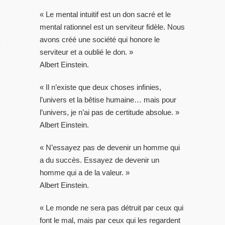
« Le mental intuitif est un don sacré et le
RIR
mental rationnel est un serviteur fidèle. Nous
rançaise
avons créé une société qui honore le
serviteur et a oublié le don. »
Albert Einstein.
TION DU MOMENT
« Il n’existe que deux choses infinies,
l’univers et la bêtise humaine… mais pour
l’univers, je n’ai pas de certitude absolue. »
Albert Einstein.
« N’essayez pas de devenir un homme qui
a du succès. Essayez de devenir un
homme qui a de la valeur. »
L
Albert Einstein.
OS
« Le monde ne sera pas détruit par ceux qui
 GUIDE PHOTO
font le mal, mais par ceux qui les regardent