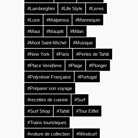
#Lamborghini
#Life Style
#Livres
#Luxe
#Malpensa
#Mannequin
#Maui
#Maupiti
#Milan
#Mont Saint-Michel
#Musique
#New York
#Paris
#Perles de Tahiti
#Place Vendôme
#Plage
#Plonger
#Polynésie Française
#Portugal
#Préparer son voyage
#recettes de cuisine
#Surf
#Surf Shop
#Tahiti
#Tour Eiffel
#Trains touristiques
#voiture de collection
#Windsurf