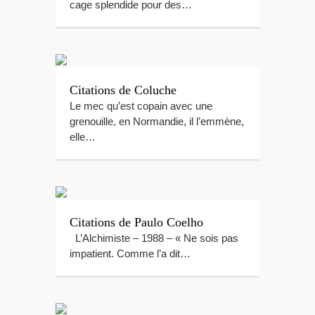
cage splendide pour des…
RIR
rançaise
Citations de Coluche
Le mec qu’est copain avec une
TION DU MOMENT
grenouille, en Normandie, il l’emmène,
elle…
Citations de Paulo Coelho
L’Alchimiste – 1988 – « Ne sois pas
L
impatient. Comme l’a dit…
OS
 GUIDE PHOTO