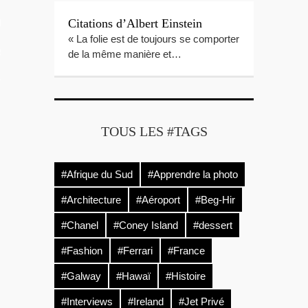
Citations d’Albert Einstein
LES VIDEOS
« La folie est de toujours se comporter
S PORTFOLIOS
de la même manière et…
TTER
TOUS LES #TAGS
#Afrique du Sud
#Apprendre la photo
#Architecture
#Aéroport
#Beg-Hir
#Chanel
#Coney Island
#dessert
#Fashion
#Ferrari
#France
#Galway
#Hawaï
#Histoire
#Interviews
#Ireland
#Jet Privé