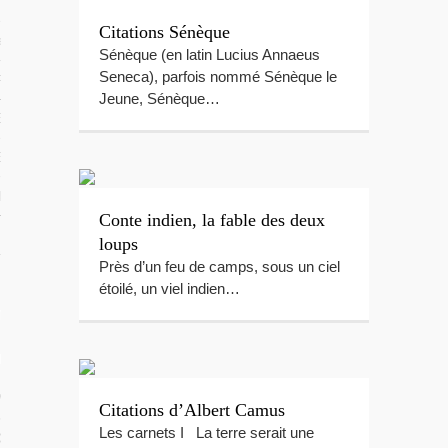
 TROPICAUX
Citations Sénèque
tes Polynésie
Sénèque (en latin Lucius Annaeus
Seneca), parfois nommé Sénèque le
 PORTFOLIOS
Jeune, Sénèque…
S VIDÉOS
ES LOCAUX
e Beg-Hir
Conte indien, la fable des deux
loups
Près d’un feu de camps, sous un ciel
étoilé, un viel indien…
T SES ÎLES
ÉE DE BEG-HIR
 VOILE EN FAMILLE : LE LIVRE
Citations d’Albert Camus
Les carnets I La terre serait une
IR SUR L’ÉQUIPAGE DE BEG-HIR