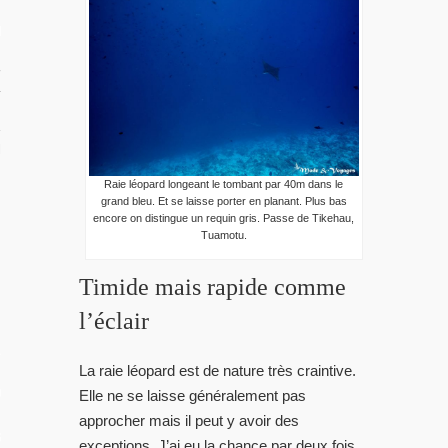
RIR
rançaise
TION DU MOMENT
Raie léopard longeant le tombant par 40m dans le
grand bleu. Et se laisse porter en planant. Plus bas
encore on distingue un requin gris. Passe de Tikehau,
Tuamotu.
Timide mais rapide comme
l’éclair
L
La raie léopard est de nature très craintive.
OS
Elle ne se laisse généralement pas
approcher mais il peut y avoir des
 GUIDE PHOTO
exceptions. J’ai eu la chance par deux fois