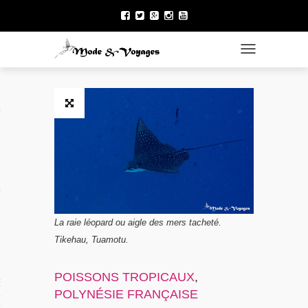
TOGGLE NAVI
ÉNÉRAL
 DU NORD
La raie léopard ou aigle des mers tacheté.
Tikehau, Tuamotu.
 FRANÇAISE
POISSONS TROPICAUX
,
E LA POLYNÉSIE
POLYNÉSIE FRANÇAISE