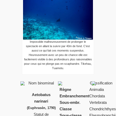
Impossible malheureusement de prolonger le
spectacle en allant la suivre par 40m de fond. C’est
aussi ce qui fait ces moments suspendus.
Heureusement avec un peu de chance elle est
facilement visible à des profondeurs plus raisonnables
pour ceux qui ne plonge pas en scaphandre. Tikehau,
Tuamotu.
Nom binominal
Classification
Règne
Animalia
Aetobatus
Embranchement
Chordata
narinari
Sous-embr.
Vertebrata
(Euphrasén, 1790)
Classe
Chondrichthye
Statut de
Sous-classe
Elasmobranchii