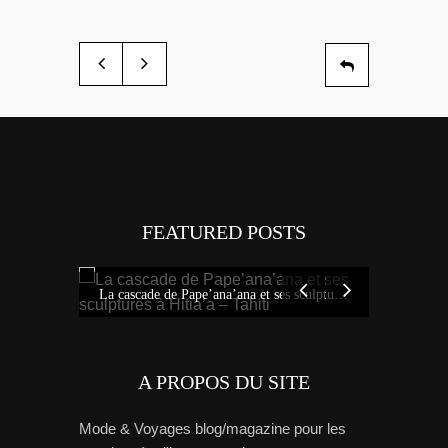
FEATURED POSTS
Tout savoi
Idées sur Tahiti : bons plans, carte et tour de l’île avec Miss Tahiti 2010
La cascade de Pape’ana’ana et ses sculptures à Hitia’a – Tahiti
A PROPOS DU SITE
Mode & Voyages blog/magazine pour les