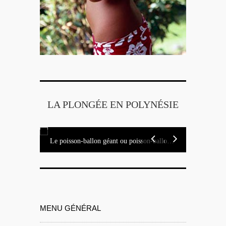
LA PLONGÉE EN POLYNÉSIE
ifique
La ra
Le poisson-ballon géant ou poisson-ballon étoilé
MENU GÉNÉRAL