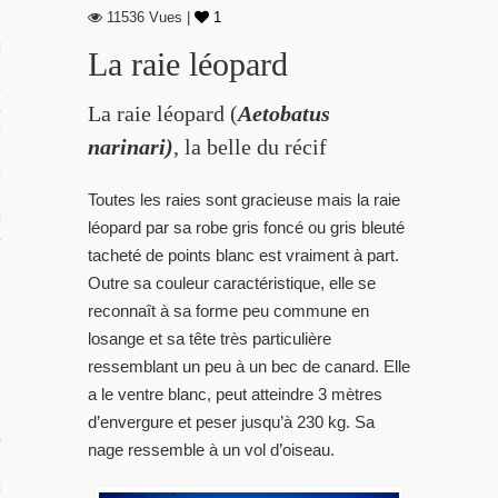
 TROPICAUX
11536 Vues |
1
tes Polynésie
La raie léopard
 PORTFOLIOS
La raie léopard (
Aetobatus
S VIDÉOS
narinari)
, la belle du récif
ES LOCAUX
Toutes les raies sont gracieuse mais la raie
e Beg-Hir
léopard par sa robe gris foncé ou gris bleuté
tacheté de points blanc est vraiment à part.
Outre sa couleur caractéristique, elle se
reconnaît à sa forme peu commune en
losange et sa tête très particulière
T SES ÎLES
ressemblant un peu à un bec de canard. Elle
a le ventre blanc, peut atteindre 3 mètres
ÉE DE BEG-HIR
d’envergure et peser jusqu’à 230 kg. Sa
 VOILE EN FAMILLE : LE LIVRE
nage ressemble à un vol d’oiseau.
IR SUR L’ÉQUIPAGE DE BEG-HIR