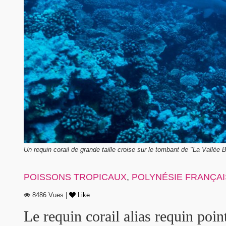
Un requin corail de grande taille croise sur le tombant de "La Vallée
POISSONS TROPICAUX
,
POLYNÉSIE FRANÇAI
8486 Vues |
Like
Le requin corail alias requin poi