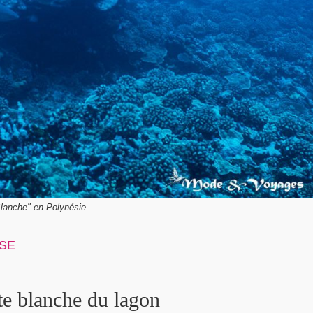
 Blanche" en Polynésie.
SE
Le poisson-papillon cô
nte blanche du lagon