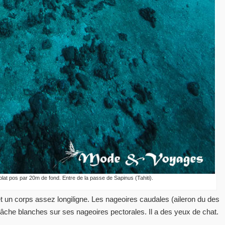
t pos par 20m de fond. Entre de la passe de Sapinus (Tahiti).
ate et un corps assez longiligne. Les nageoires caudales (aileron du des
 tâche blanches sur ses nageoires pectorales. Il a des yeux de chat.