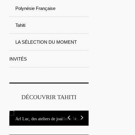
Polynésie Française
Tahiti
LA SÉLECTION DU MOMENT
INVITÉS
DÉCOUVRIR TAHITI
Arl Luc, des ateliers de joaillerie Vendôme aux rivages de Tahiti