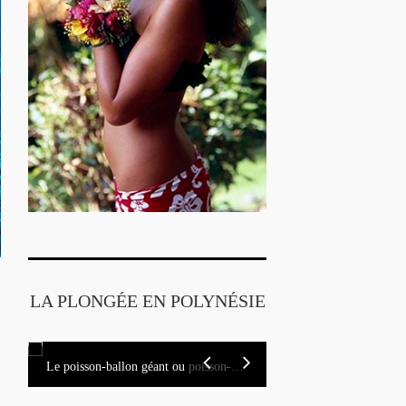
LA PLONGÉE EN POLYNÉSIE
La raie léopard
telé du Pacifique
Le poisson-ballon géant ou poisson-ballon étoilé