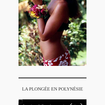
LA PLONGÉE EN POLYNÉSIE
ifique
La ra