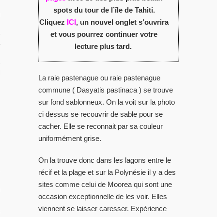
spots du tour de l’île de Tahiti.
RIR
Cliquez
ICI
, un nouvel onglet s’ouvrira
et vous pourrez continuer votre
rançaise
lecture plus tard.
TION DU MOMENT
La raie pastenague ou raie pastenague
commune ( Dasyatis pastinaca ) se trouve
sur fond sablonneux. On la voit sur la photo
ci dessus se recouvrir de sable pour se
cacher. Elle se reconnait par sa couleur
uniformément grise.
On la trouve donc dans les lagons entre le
L
récif et la plage et sur la Polynésie il y a des
sites comme celui de Moorea qui sont une
OS
occasion exceptionnelle de les voir. Elles
viennent se laisser caresser. Expérience
 GUIDE PHOTO