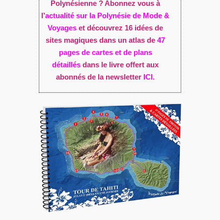
Polynésienne ? Abonnez vous à
l’
actualité sur la Polynésie de Mode &
Voyages
et découvrez 16 idées de
sites magiques dans un atlas de
47
pages de cartes et de plans
détaillés
dans le livre offert aux
abonnés de la newsletter
ICI
.