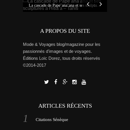
Idées sur Tahiti : bons plans, carte et tour de l’île avec Miss Tahiti 2010
La cascade de Pape’ana’ana et ses sculptures à Hitia’a – Tahiti
A PROPOS DU SITE
Mode & Voyages blog/magazine pour les
passionnés d'images et de voyages.
Éditions Loïc Dorez, tous droits réservés
©2014-2017
ARTICLES RÉCENTS
Citations Sénèque