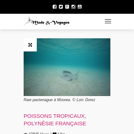
TOGGLE NAVI
ÉNÉRAL
 DU NORD
Raie pastenague à Moorea. © Loïc Dorez
 FRANÇAISE
POISSONS TROPICAUX
,
POLYNÉSIE FRANÇAISE
E LA POLYNÉSIE