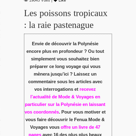
19845 Vues |
Like
 TROPICAUX
Les poissons tropicaux
tes Polynésie
: la raie pastenague
 PORTFOLIOS
S VIDÉOS
Envie de découvrir la Polynésie
ES LOCAUX
encore plus en profondeur ? Ou tout
simplement vous souhaitez bien
e Beg-Hir
préparer ce long voyage qui vous
mènera jusqu’ici ? Laissez un
commentaire sous les articles avec
vos interrogations et
recevez
T SES ÎLES
l’actualité de Mode & Voyages en
particulier sur la Polynésie en laissant
ÉE DE BEG-HIR
vos coordonnés
. Pour vous motiver et
vous faire découvrir le Fenua Mode &
 VOILE EN FAMILLE : LE LIVRE
Voyages vous
offre un livre de 47
IR SUR L’ÉQUIPAGE DE BEG-HIR
pages
avec 16 des plus plus beaux