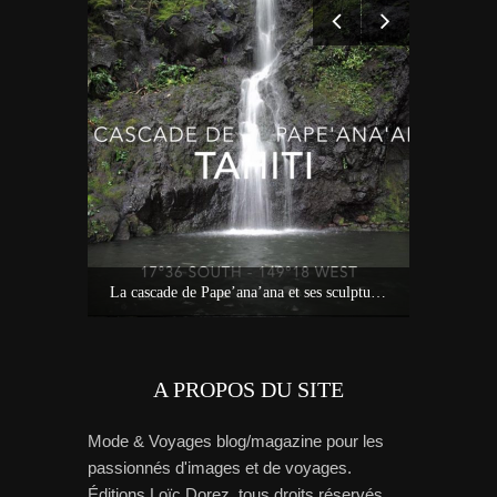
Idées sur Tahiti : bons plans, carte et tour de l’île avec Miss Tahiti 2010
La cascade de Pape’ana’ana et ses sculptures à Hitia’a – Tahiti
Tout savoi
A PROPOS DU SITE
Mode & Voyages blog/magazine pour les
passionnés d'images et de voyages.
Éditions Loïc Dorez, tous droits réservés