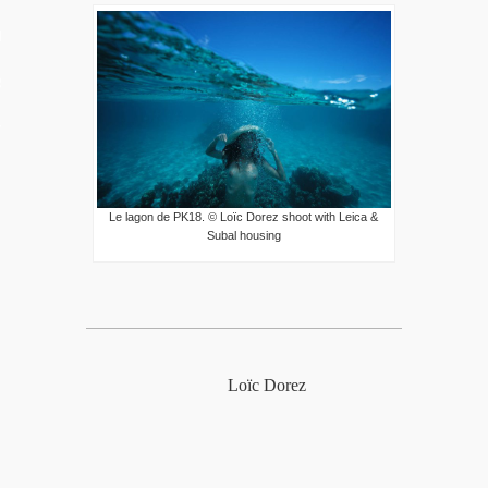
LES VIDEOS
S PORTFOLIOS
TTER
Le lagon de PK18. © Loïc Dorez shoot with Leica &
Subal housing
Loïc Dorez