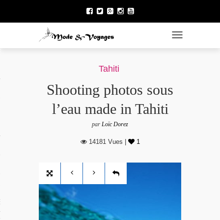
TOGGLE NAVI
ÉNÉRAL
Tahiti
Shooting photos sous
 DU NORD
l’eau made in Tahiti
par
Loïc Dorez
14181 Vues |
1
 FRANÇAISE
E LA POLYNÉSIE