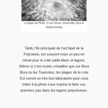
RIR
rançaise
Le lagon de PK18. © Loïc Dorez shoot with Leica &
Subal housing
TION DU MOMENT
Tahiti, l’île principale de l’archipel de la
Polynésie, est souvent mise un peu en
retrait pour le coté sable blanc et lagons.
Même si c’est moins cristallins que sur Bora
Bora ou les Tuamotus, les plages de la cote
Est seront un très bon laboratoire pour vous
initier à la photo sous marine et faire vos
L
premiers pas dans les lagons polynésiens.
OS
 GUIDE PHOTO