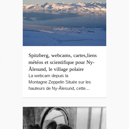
 TROPICAUX
tes Polynésie
 PORTFOLIOS
S VIDÉOS
ES LOCAUX
Spitzberg, webcams, cartes,liens
e Beg-Hir
météos et scientifique pour Ny-
Ålesund, le village polaire
La webcam depuis la
Montagne Zeppelin Située sur les
hauteurs de Ny-Ålesund, cette…
T SES ÎLES
ÉE DE BEG-HIR
 VOILE EN FAMILLE : LE LIVRE
IR SUR L’ÉQUIPAGE DE BEG-HIR