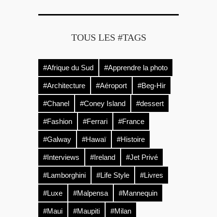
TOUS LES #TAGS
#Afrique du Sud
#Apprendre la photo
#Architecture
#Aéroport
#Beg-Hir
#Chanel
#Coney Island
#dessert
#Fashion
#Ferrari
#France
#Galway
#Hawaï
#Histoire
#Interviews
#Ireland
#Jet Privé
#Lamborghini
#Life Style
#Livres
#Luxe
#Malpensa
#Mannequin
#Maui
#Maupiti
#Milan