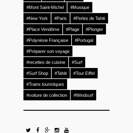
#Mont Saint-Michel
#Musique
#New York
#Paris
#Perles de Tahiti
#Place Vendôme
#Plage
#Plonger
#Polynésie Française
#Portugal
#Préparer son voyage
#recettes de cuisine
#Surf
#Surf Shop
#Tahiti
#Tour Eiffel
#Trains touristiques
#voiture de collection
#Windsurf