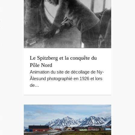
RIR
rançaise
TION DU MOMENT
Le Spitzberg et la conquête du
Pôle Nord
Animation du site de décollage de Ny-
Ålesund photographié en 1926 et lors
de…
L
OS
 GUIDE PHOTO