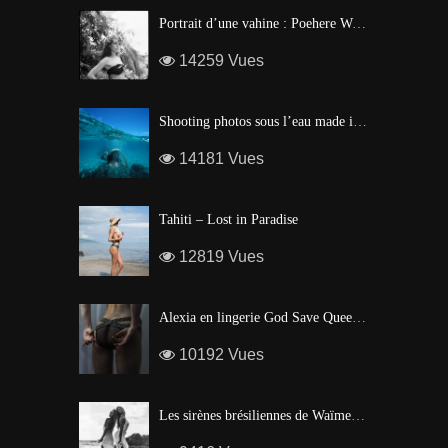
Portrait d’une vahine : Poehere Wilson, Miss Tahiti 2010
14259 Vues
Shooting photos sous l’eau made in Tahiti
14181 Vues
Tahiti – Lost in Paradise
12819 Vues
Alexia en lingerie God Save Queen | Brigade Mondaine – Paris
10192 Vues
Les sirènes brésiliennes de Waïmea Bay – Hawaï