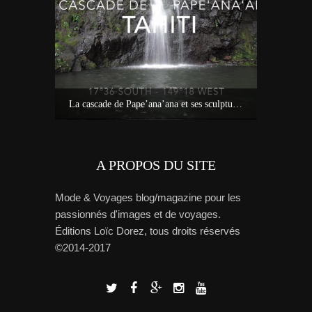
Idées sur Tahiti : bons plans, carte et tour de l’île avec Miss Tahiti 2010
La cascade de Pape’ana’ana et ses sculptures à Hitia’a – Tahiti
Tout savoi
A PROPOS DU SITE
Mode & Voyages blog/magazine pour les
passionnés d'images et de voyages.
Éditions Loïc Dorez, tous droits réservés
©2014-2017