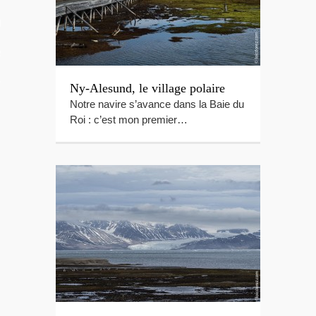
LES VIDEOS
S PORTFOLIOS
TTER
Ny-Alesund, le village polaire
Notre navire s’avance dans la Baie du
Roi : c’est mon premier…