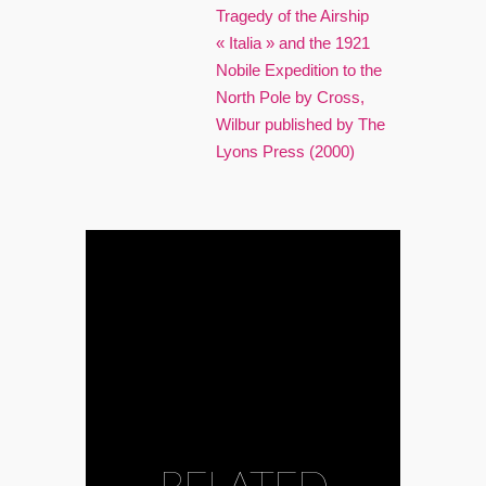
Tragedy of the Airship
« Italia » and the 1921
Nobile Expedition to the
North Pole by Cross,
Wilbur published by The
Lyons Press (2000)
RELATED