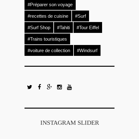
#Préparer son voyage
#recettes de cuisine
#Surf
#Surf Shop
#Tahiti
#Tour Eiffel
#Trains touristiques
#voiture de collection
#Windsurf
INSTAGRAM SLIDER