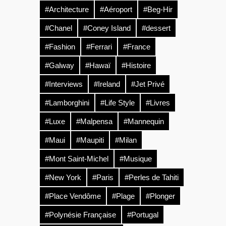
#Architecture
#Aéroport
#Beg-Hir
#Chanel
#Coney Island
#dessert
#Fashion
#Ferrari
#France
#Galway
#Hawaï
#Histoire
#Interviews
#Ireland
#Jet Privé
#Lamborghini
#Life Style
#Livres
#Luxe
#Malpensa
#Mannequin
#Maui
#Maupiti
#Milan
#Mont Saint-Michel
#Musique
#New York
#Paris
#Perles de Tahiti
#Place Vendôme
#Plage
#Plonger
#Polynésie Française
#Portugal