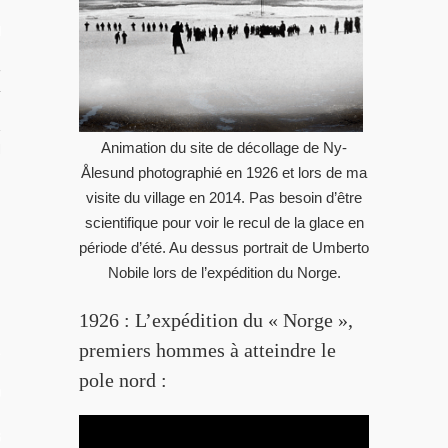
RIR
rançaise
Animation du site de décollage de Ny-
TION DU MOMENT
Ålesund photographié en 1926 et lors de ma
visite du village en 2014. Pas besoin d’être
scientifique pour voir le recul de la glace en
période d’été. Au dessus portrait de Umberto
Nobile lors de l’expédition du Norge.
1926 : L’expédition du « Norge »,
premiers hommes à atteindre le
L
pole nord :
OS
 GUIDE PHOTO