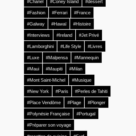
#Chanel
#Coney Island
#dessert
#Fashion
#Ferrari
#France
#Galway
#Hawaï
#Histoire
#Interviews
#Ireland
#Jet Privé
#Lamborghini
#Life Style
#Livres
#Luxe
#Malpensa
#Mannequin
#Maui
#Maupiti
#Milan
#Mont Saint-Michel
#Musique
#New York
#Paris
#Perles de Tahiti
#Place Vendôme
#Plage
#Plonger
#Polynésie Française
#Portugal
#Préparer son voyage