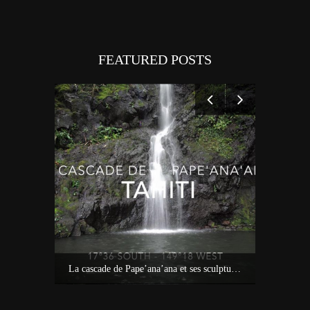
FEATURED POSTS
Idées sur Tahiti : bons plans, carte et tour de l’île avec Miss Tahiti 2010
La cascade de Pape’ana’ana et ses sculptures à Hitia’a – Tahiti
Tout savoi