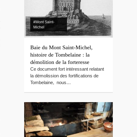
RIR
rançaise
#Mont Saint-
Michel
TION DU MOMENT
Baie du Mont Saint-Michel,
histoire de Tombelaine : la
démolition de la forteresse
Ce document fort intéressant relatant
la démolission des fortifications de
Tombelaine, nous…
L
OS
 GUIDE PHOTO