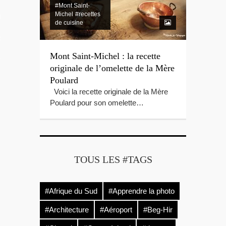
#Mont Saint-
Michel
#recettes
LES VIDEOS
de cuisine
S PORTFOLIOS
Mont Saint-Michel : la recette
TTER
originale de l’omelette de la Mère
Poulard
Voici la recette originale de la Mère
Poulard pour son omelette…
TOUS LES #TAGS
#Afrique du Sud
#Apprendre la photo
#Architecture
#Aéroport
#Beg-Hir