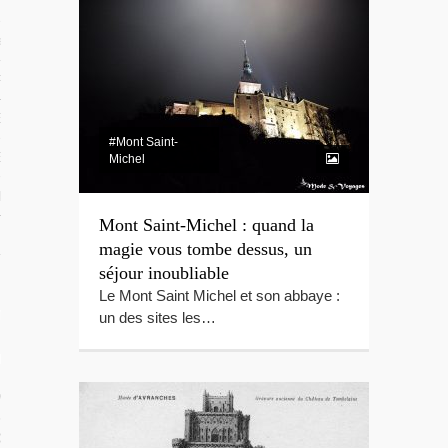
 TROPICAUX
tes Polynésie
 PORTFOLIOS
S VIDÉOS
#Mont Saint-
ES LOCAUX
Michel
e Beg-Hir
Mont Saint-Michel : quand la
magie vous tombe dessus, un
séjour inoubliable
Le Mont Saint Michel et son abbaye :
T SES ÎLES
un des sites les…
ÉE DE BEG-HIR
 VOILE EN FAMILLE : LE LIVRE
IR SUR L’ÉQUIPAGE DE BEG-HIR