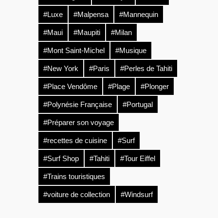
#Luxe
#Malpensa
#Mannequin
#Maui
#Maupiti
#Milan
#Mont Saint-Michel
#Musique
#New York
#Paris
#Perles de Tahiti
#Place Vendôme
#Plage
#Plonger
#Polynésie Française
#Portugal
#Préparer son voyage
#recettes de cuisine
#Surf
#Surf Shop
#Tahiti
#Tour Eiffel
#Trains touristiques
#voiture de collection
#Windsurf