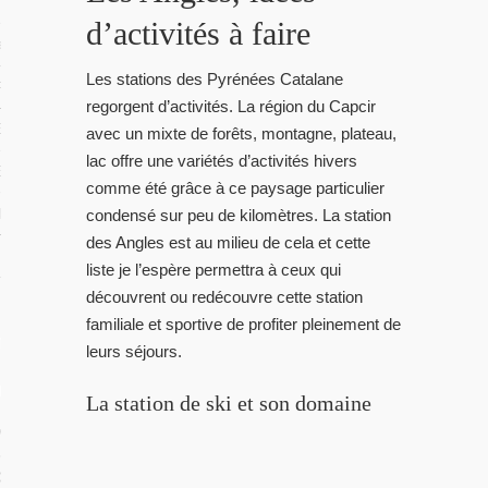
 TROPICAUX
d’activités à faire
tes Polynésie
Les stations des Pyrénées Catalane
 PORTFOLIOS
regorgent d’activités. La région du Capcir
S VIDÉOS
avec un mixte de forêts, montagne, plateau,
lac offre une variétés d’activités hivers
ES LOCAUX
comme été grâce à ce paysage particulier
e Beg-Hir
condensé sur peu de kilomètres. La station
des Angles est au milieu de cela et cette
liste je l’espère permettra à ceux qui
découvrent ou redécouvre cette station
familiale et sportive de profiter pleinement de
T SES ÎLES
leurs séjours.
ÉE DE BEG-HIR
La station de ski et son domaine
 VOILE EN FAMILLE : LE LIVRE
IR SUR L’ÉQUIPAGE DE BEG-HIR