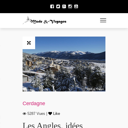
TOGGLE NAVI
ÉNÉRAL
 DU NORD
Cerdagne
 FRANÇAISE
5287 Vues |
Like
E LA POLYNÉSIE
Les Angles, idées