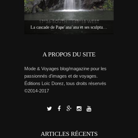
Idées sur Tahiti : bons plans, carte et tour de l’île avec Miss Tahiti 2010
La cascade de Pape’ana’ana et ses sculptures à Hitia’a – Tahiti
Tout savoi
A PROPOS DU SITE
Mode & Voyages blog/magazine pour les
passionnés d'images et de voyages.
Éditions Loïc Dorez, tous droits réservés
©2014-2017
ARTICLES RÉCENTS