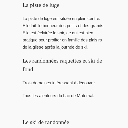
La piste de luge
RIR
La piste de luge est située en plein centre.
rançaise
Elle fait le bonheur des petits et des grands.
Elle est éclairée le soir, ce qui est bien
pratique pour profiter en famille des plaisirs
TION DU MOMENT
de la glisse après la journée de ski.
Les randonnées raquettes et ski de
fond
Trois domaines intéressant à découvrir
Tous les alentours du Lac de Matemal.
L
OS
Le ski de randonnée
 GUIDE PHOTO