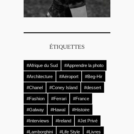
ÉTIQUETTES
#Afrique du Sud
#Apprendre la photo
#Architecture
#Aéroport
#Beg-Hir
#Chanel
#Coney Island
#dessert
#Fashion
#Ferrari
#France
#Galway
#Hawaï
#Histoire
#Interviews
#Ireland
#Jet Privé
#Lamborghini
#Life Style
#Livres