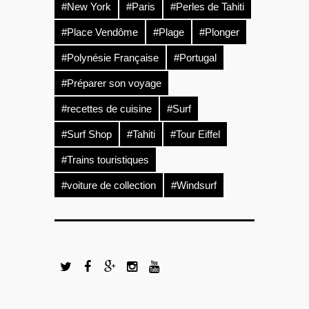
#New York
#Paris
#Perles de Tahiti
#Place Vendôme
#Plage
#Plonger
#Polynésie Française
#Portugal
#Préparer son voyage
#recettes de cuisine
#Surf
#Surf Shop
#Tahiti
#Tour Eiffel
#Trains touristiques
#voiture de collection
#Windsurf