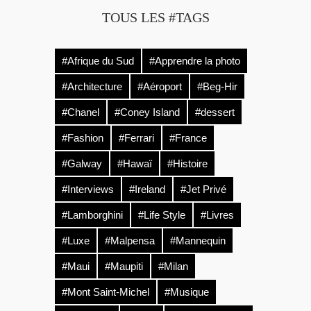
TOUS LES #TAGS
#Afrique du Sud
#Apprendre la photo
#Architecture
#Aéroport
#Beg-Hir
#Chanel
#Coney Island
#dessert
#Fashion
#Ferrari
#France
#Galway
#Hawaï
#Histoire
#Interviews
#Ireland
#Jet Privé
#Lamborghini
#Life Style
#Livres
#Luxe
#Malpensa
#Mannequin
#Maui
#Maupiti
#Milan
#Mont Saint-Michel
#Musique