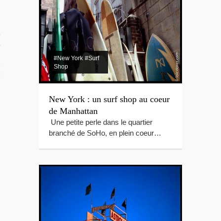
RIR
rançaise
#New York
#Surf
Shop
TION DU MOMENT
New York : un surf shop au coeur
de Manhattan
Une petite perle dans le quartier
branché de SoHo, en plein coeur…
L
OS
 GUIDE PHOTO