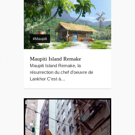
 TROPICAUX
tes Polynésie
 PORTFOLIOS
S VIDÉOS
#Maupiti
ES LOCAUX
Maupiti Island Remake
e Beg-Hir
Maupiti Island Remake, la
résurrection du chef d’oeuvre de
Lankhor C’est à…
T SES ÎLES
ÉE DE BEG-HIR
 VOILE EN FAMILLE : LE LIVRE
IR SUR L’ÉQUIPAGE DE BEG-HIR