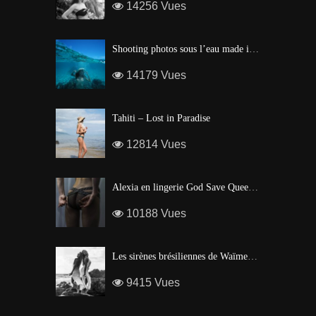
14256 Vues
Shooting photos sous l’eau made in Tahiti
14179 Vues
Tahiti – Lost in Paradise
12814 Vues
Alexia en lingerie God Save Queen | Brigade Mondaine – Paris
10188 Vues
Les sirènes brésiliennes de Waïmea Bay – Hawaï
9415 Vues