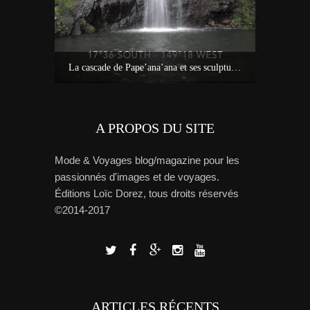
Idées sur Tahiti : bons plans, carte et tour de l’île avec Miss Tahiti 2010
La cascade de Pape’ana’ana et ses sculptures à Hitia’a – Tahiti
Tout savoi
A PROPOS DU SITE
Mode & Voyages blog/magazine pour les
passionnés d'images et de voyages.
Éditions Loïc Dorez, tous droits réservés
©2014-2017
ARTICLES RÉCENTS