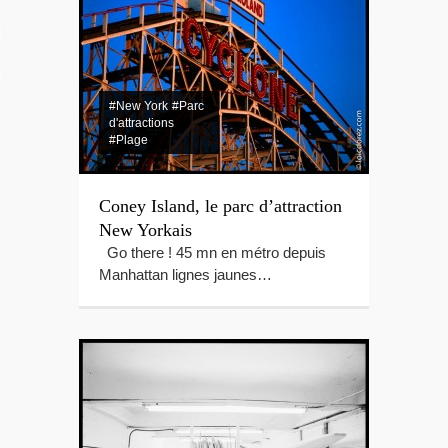
LES VIDEOS
S PORTFOLIOS
#New York
#Parc
TTER
d'attractions
#Plage
Coney Island, le parc d’attraction
New Yorkais
Go there ! 45 mn en métro depuis
Manhattan lignes jaunes…