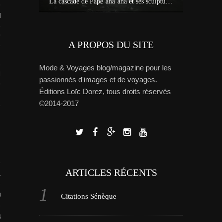
Idées sur Tahiti : bons plans, carte et tour de l’île avec Miss Tahiti 2010
La cascade de Pape’ana’ana et ses sculptures à Hitia’a – Tahiti
Tout savoi
RIR
rançaise
A PROPOS DU SITE
Mode & Voyages blog/magazine pour les
TION DU MOMENT
passionnés d'images et de voyages.
Éditions Loïc Dorez, tous droits réservés
©2014-2017
ARTICLES RÉCENTS
L
OS
Citations Sénèque
 GUIDE PHOTO