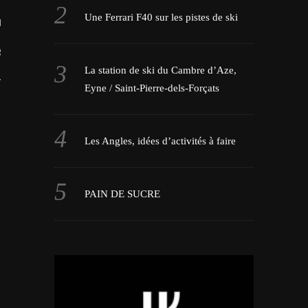
Une Ferrari F40 sur les pistes de ski
LES VIDEOS
S PORTFOLIOS
La station de ski du Cambre d’Aze,
TTER
Eyne / Saint-Pierre-dels-Forçats
Les Angles, idées d’activités à faire
PAIN DE SUCRE